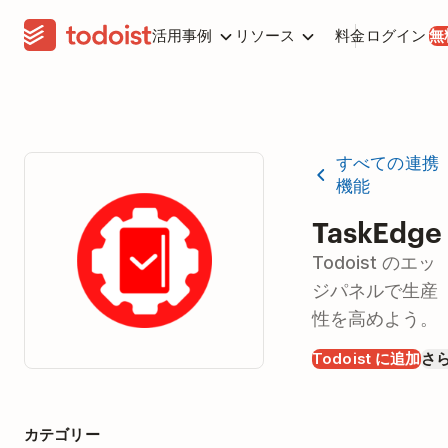
活用事例
リソース
料金
ログイン
無
すべての連携
機能
TaskEdge
Todoist のエッ
ジパネルで生産
性を高めよう。
Todoist に追加
さ
カテゴリー