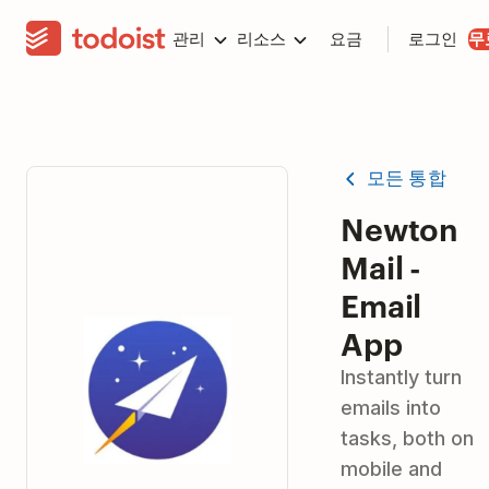
관리
리소스
요금
로그인
무
모든 통합
Newton
Mail -
Email
App
Instantly turn
emails into
tasks, both on
mobile and