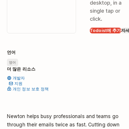
desktop, in a
single tap or
click.
Todoist에 추가
자
언어
영어
더 많은 리소스
개발자
지원
개인 정보 보호 정책
Newton helps busy professionals and teams go
through their emails twice as fast. Cutting down