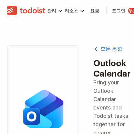
관리
리소스
요금
로그인
무
모든 통합
Outlook
Calendar
Bring your
Outlook
Calendar
events and
Todoist tasks
together for
clearer