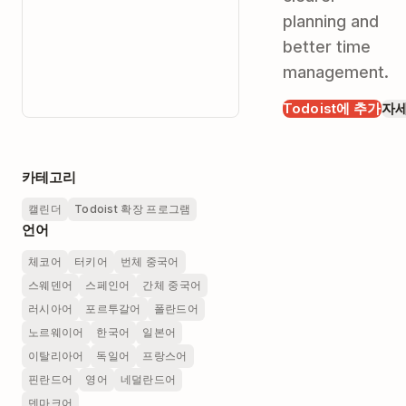
planning and
better time
management.
Todoist에 추가
자
카테고리
캘린더
Todoist 확장 프로그램
언어
체코어
터키어
번체 중국어
스웨덴어
스페인어
간체 중국어
러시아어
포르투갈어
폴란드어
노르웨이어
한국어
일본어
이탈리아어
독일어
프랑스어
핀란드어
영어
네덜란드어
덴마크어