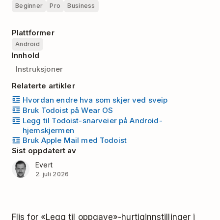
Beginner
Pro
Business
Plattformer
Android
Innhold
Instruksjoner
Relaterte artikler
Hvordan endre hva som skjer ved sveip
Bruk Todoist på Wear OS
Legg til Todoist-snarveier på Android-
hjemskjermen
Bruk Apple Mail med Todoist
Sist oppdatert av
Evert
2. juli 2026
Flis for «Legg til oppgave»-hurtiginnstillinger i