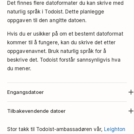
Det finnes flere datoformater du kan skrive med
naturlig språk i Todoist. Dette planlegge
oppgaven til den angitte datoen.
Hvis du er usikker på om et bestemt datoformat
kommer til å fungere, kan du skrive det etter
oppgavenavnet. Bruk naturlig språk for å
beskrive det. Todoist forstår sannsynligvis hva
du mener.
Engangsdatoer
Prøv disse naturlige uttrykkene når du skal legge
Tilbakevendende datoer
til en oppgave i Todoist, og du ønsker å
planlegge oppgaven for en spesifikk dato.
Når du vil at en oppgave skal gjenta seg daglig,
Stor takk til Todoist-ambassadøren vår,
Leighton
ukentlig, månedlig eller når du måtte ønske, kan