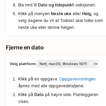
versjon av den
Bla ned til
Dato og tidspunkt
-seksjonen.
ukedagen (se merknad
Klikk på menyen
Neste uke
eller
Helg
, og
nedenfor)
velg dagene du vil at Todoist skal tolke som
neste uke eller denne helgen.
27. jan (
,
27. jan
27 jan
27/1
fungerer også)
Fjerne en dato
27. januar 2023
27/01/2023
(
,
27/01/2023
,
2023/01/27
27 jan
Velg plattform:
fungerer også)
2023
27. dag i nåværende
27.
Klikk på en oppgave.
Oppgavevisningen
måned
åpnes med alle oppgavedetaljene.
Klikk på
Dato
på høyre side. Planleggeren
15. januar
midt av januar
vises.