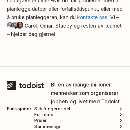
i oppgavene dine! Hvis du har problemer med å
planlegge datoer eller forfallstidspunkt, eller med
5 dager fra i dag (
om 5 dager
+5
å bruke planleggeren, kan du
kontakte oss
. Vi –
fungerer også)
dager
Carol, Omar, Stacey og resten av teamet
– hjelper deg gjerne!
3 uker fra i dag
om 3 uker
2 timer fra nå
om 2 timer
Kl. 09:00
på morgenen
Bli én av mange millioner
Kl. 12:00
på
mennesker som organiserer
ettermiddagen
jobben og livet med Todoist.
Funksjoner
Slik fungerer det
Kl. 19:00
på kvelden
For team
Priser
Sammenlign
To måneder senere
en dag