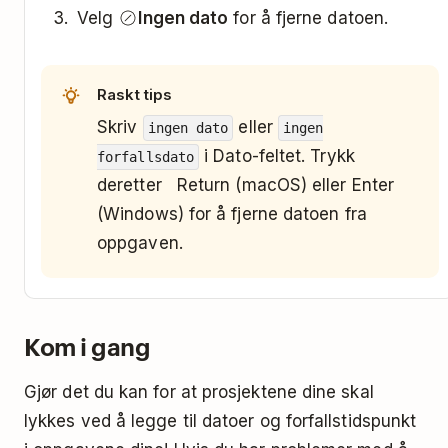
Velg
Ingen dato
for å fjerne datoen.
Siste dag i nåværende
slutten av
måned
måneden
Raskt tips
I dag kl. 10:00
i dag kl. 10
Skriv
eller
ingen dato
ingen
i Dato-feltet. Trykk
forfallsdato
I morgen kl. 16:00
i morgen kl.
16:00
deretter Return (macOS) eller Enter
(Windows) for å fjerne datoen fra
Fredag kl. 19 (
Fre @ 19
Fredag @
oppgaven.
,
,
19
Fre kl. 19
Fredag kl.
,
fungerer
19
Fre kl 19
også)
Kom i gang
I dag kl. 18:00 (så fremt
18:00
Gjør det du kan for at prosjektene dine skal
ikke klokken er etter
18:00, da blir det i
lykkes ved å legge til datoer og forfallstidspunkt
morgen)