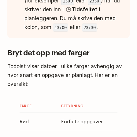
(for eksempel:
eller
) når du
1300
2330
skriver den inn i
Tidsfeltet
i
planleggeren. Du må skrive den med
kolon, som
eller
.
13:00
23:30
Bryt det opp med farger
Todoist viser datoer i ulike farger avhengig av
hvor snart en oppgave er planlagt. Her er en
oversikt:
FARGE
BETYDNING
Rød
Forfalte oppgaver