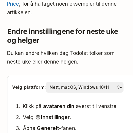
Price
, for å ha laget noen eksempler til denne
HVA DU SKRIVER:
HVA TODOIST FORSTÅR:
du sette en
tilbakevendende dato
. Klikk
her
for
artikkelen.
å finne ut alt om hvordan du setter
I dag (
fungerer
i dag
idag
tilbakevendende datoer, som
daglig
,
ukentlig
også)
Endre innstillingene for neste uke
eller
hver tredje måned
.
og helger
I morgen (
i morgen
imorgen
fungerer også)
Du kan endre hvilken dag Todoist tolker som
neste uke eller denne helgen.
Som standard neste
neste uke
mandag (dette kan
endres under
Velg plattform:
Innstillinger
)
Klikk på
avataren din
øverst til venstre.
På den samme datoen,
neste måned
én måned senere
Velg
Innstillinger
.
Åpne
Generelt
-fanen.
Den påfølgende ukens
neste ukedag