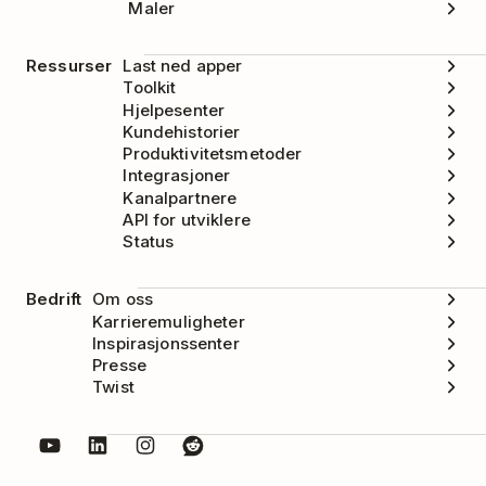
Maler
Nyttig for å legge til en
ingen dato
Ressurser
Last ned apper
oppgave når enten
I
Toolkit
dag-visningen
eller
Hjelpesenter
Kommende-visningen
Kundehistorier
Produktivitetsmetoder
er aktiv (begge
Integrasjoner
standardinnstilles til
Kanalpartnere
dagens dato), men du
API for utviklere
ikke vil sette en dato.
Status
Spørringen
ingen
fungerer
forfallsdato
Bedrift
Om oss
også.
Karrieremuligheter
Inspirasjonssenter
Presse
Velger en dag senere i
senere denne
Twist
uken. Endringer
uken
avhenger av hvilken
ukedag det er når den
legges inn.