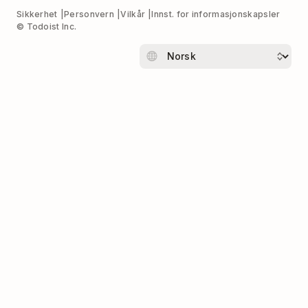
Sikkerhet
Personvern
Vilkår
Innst. for informasjonskapsler
© Todoist Inc.
Neste fredag som
Fredag
kommer
Den andre fredagen
neste fredag
som kommer
Den andre lørdagen
neste helg
som kommer
Den kommende
denne helgen
lørdagen
1. jan neste år
neste år
27 jan
27/1