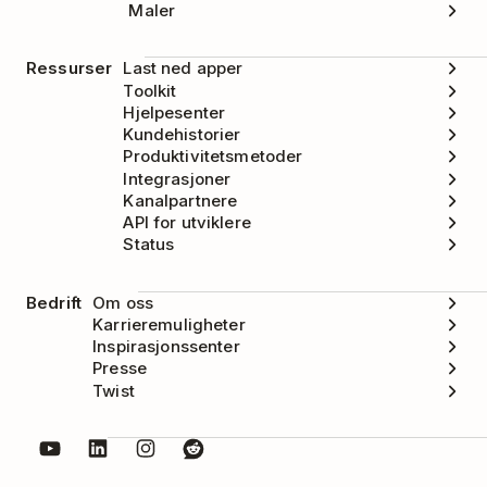
Maler
konfigurasjonen med Todoist, velger du
Yes,
delete
(Ja, slett).
Ressurser
Last ned apper
Toolkit
Hjelpesenter
Kundehistorier
Produktivitetsmetoder
Integrasjoner
Kanalpartnere
API for utviklere
Status
Bedrift
Om oss
Karrieremuligheter
Inspirasjonssenter
Presse
Twist