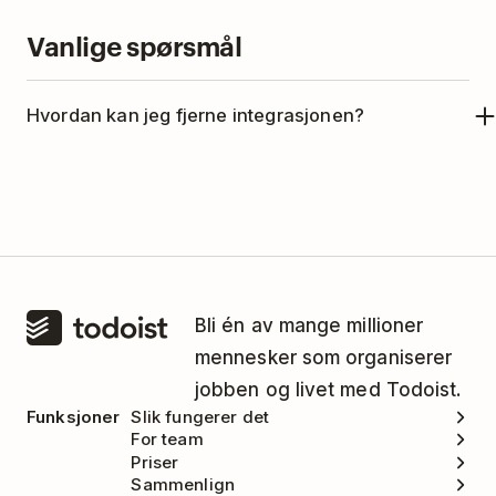
Vanlige spørsmål
Hvordan kan jeg fjerne integrasjonen?
Hvis du ikke lenger vil bruke Todoist med Flock,
kan du her se hvordan du fjerner integrasjonen:
Logg inn på
Flock
.
Klikk på
Apps
(Apper) nederst i høyre
hjørne.
Bli én av mange millioner
mennesker som organiserer
Velg
Todoist
.
jobben og livet med Todoist.
Klikk på
Configure
(Konfigurer).
Funksjoner
Slik fungerer det
For team
Klikk på
Delete
(Slett).
Priser
Når du får spørsmål om du vil slette
Sammenlign