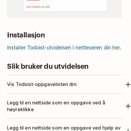
Installasjon
Installer Todoist-utvidelsen i nettleseren din her
.
Slik bruker du utvidelsen
Vis Todoist-oppgavelisten din
For å ta en rask titt på Todoist fra nettleseren din
Legg til en nettside som en oppgave ved å
klikker du på Todoist-ikonet på linjen med
høyreklikke
utvidelser øverst til høyre. En kompakt visning
Gå til nettsiden du vil legge til som en
av Todoist dukker opp:
Legg til en nettside som en oppgave ved hjelp av