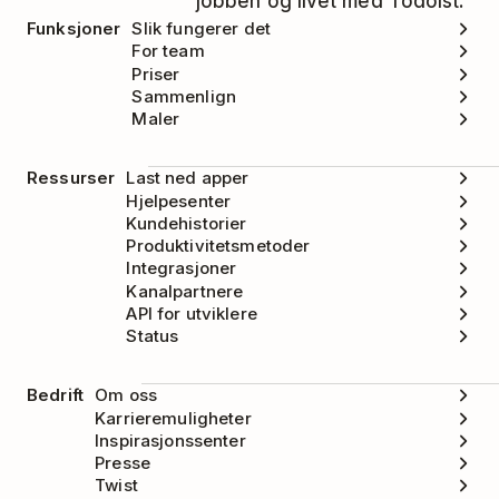
jobben og livet med Todoist.
dato til I dag
.
etikett(er), prioritetsnivå, påminnelse(r) eller
som har implementert tastatursnarveier. Finn
Funksjoner
Slik fungerer det
kommentar(er) før du lagrer den).
Todoist for Chrome
i listen.
For team
Priser
Når du er ferdig med å redigere oppgaven
Du kan nå velge to tastatursnarveier:
Sammenlign
din, velger du
Aktiver utvidelsen
Legg til oppgave
og
Legg til i Todoist
.
.
Maler
Ressurser
Last ned apper
Hjelpesenter
Kundehistorier
Produktivitetsmetoder
Integrasjoner
Kanalpartnere
API for utviklere
Status
Bedrift
Om oss
Karrieremuligheter
Inspirasjonssenter
Presse
Twist