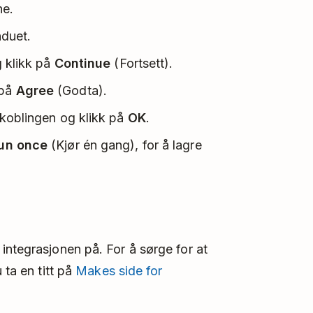
ne.
nduet.
g klikk på
Continue
(Fortsett).
 på
Agree
(Godta).
ilkoblingen og klikk på
OK
.
un once
(Kjør én gang), for å lagre
integrasjonen på. For å sørge for at
 ta en titt på
Makes side for