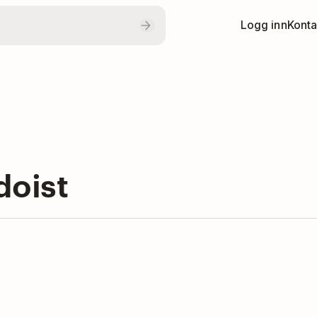
Logg inn
Konta
doist