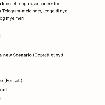
 kan sette opp «scenarier» for
 Telegram-meldinger, legge til nye
 og mye mer!
n
a new Scenario
(Opprett et nytt
ue
(Fortsett).
gnet
.
t
.