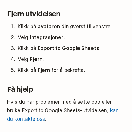
utvidelsen gå ut på tid og returnere en
Enhver aktiv tilbakevendende oppgave anses
feilmeldingsskjerm. Når dette skjer, vent noen
Fjern utvidelsen
som ikke fullført av denne integrasjonen. Først
minutter for at eksporten skal fullføres, og sjekk
etter at du velger å fullføre oppgaven for alltid,
Klikk på
avataren din
øverst til venstre.
resultatet i
Google Sheets
. Hvis eksporten ikke
vil den vises som en fullført oppgave.
har dukket opp etter en lengre periode,
ta
Velg
Integrasjoner
.
kontakt med oss for hjelp
.
Klikk på
Export to Google Sheets
.
Velg
Fjern
.
Klikk på
Fjern
for å bekrefte.
Få hjelp
Hvis du har problemer med å sette opp eller
bruke Export to Google Sheets-utvidelsen,
kan
du kontakte oss
.