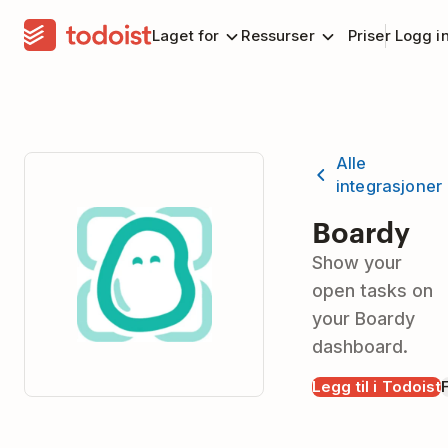
Laget for
Ressurser
Priser
Logg i
Alle
integrasjoner
Boardy
Show your
open tasks on
your Boardy
dashboard.
Legg til i Todoist