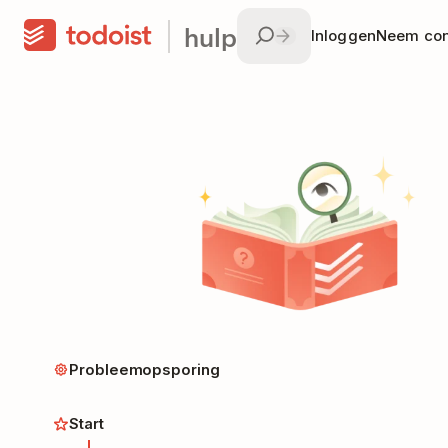
hulp
Inloggen
Neem con
Probleemopsporing
Start