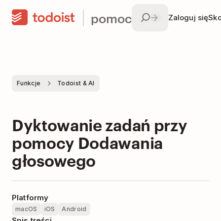
pomoc
Zaloguj się
Sko
Funkcje
Todoist & AI
Dyktowanie zadań przy
pomocy Dodawania
głosowego
Platformy
macOS
iOS
Android
Spis treści