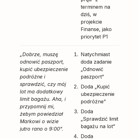
terminem na
dziś, w
projekcie
Finanse, jako
priorytet P1
„Dobrze, muszę
Natychmiast
odnowić paszport,
doda zadanie
kupić ubezpieczenie
„Odnowić
podróżne i
paszport”
sprawdzić, czy mój
Doda „Kupić
lot ma dodatkowy
ubezpieczenie
limit bagażu. Aha, i
podróżne”
przypomnij mi,
Doda
żebym powiedział
„Sprawdzić limit
Markowi o wizie
bagażu na lot”
jutro rano o 9:00”.
Doda