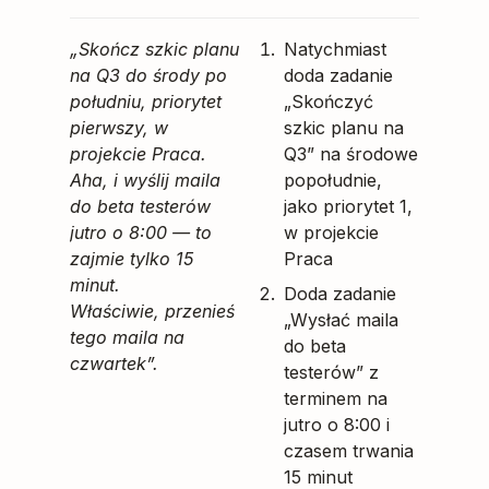
„Skończ szkic planu
Natychmiast
na Q3 do środy po
doda zadanie
południu, priorytet
„Skończyć
pierwszy, w
szkic planu na
projekcie Praca.
Q3” na środowe
Aha, i wyślij maila
popołudnie,
do beta testerów
jako priorytet 1,
jutro o 8:00 — to
w projekcie
zajmie tylko 15
Praca
minut.
Doda zadanie
Właściwie, przenieś
„Wysłać maila
tego maila na
do beta
czwartek”.
testerów” z
terminem na
jutro o 8:00 i
czasem trwania
15 minut