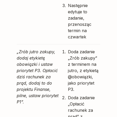
Następnie
edytuje to
zadanie,
przenosząc
termin na
czwartek
„Zrób jutro zakupy,
Doda zadanie
dodaj etykietę
„Zrób zakupy”
obowiązki i ustaw
z terminem na
priorytet P3. Opłacić
jutro, z etykietą
dziś rachunek za
@obowiązki,
prąd, dodaj to do
jako priorytet
projektu Finanse,
P3.
pilne, ustaw priorytet
Doda zadanie
P1”.
„Opłacić
rachunek za
prąd” z