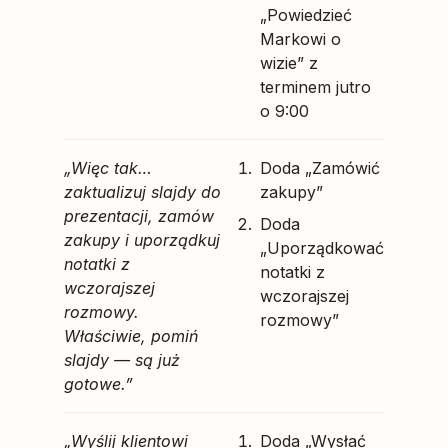
„Powiedzieć
Markowi o
wizie” z
terminem jutro
o 9:00
„Więc tak…
Doda „Zamówić
zaktualizuj slajdy do
zakupy”
prezentacji, zamów
Doda
zakupy i uporządkuj
„Uporządkować
notatki z
notatki z
wczorajszej
wczorajszej
rozmowy.
rozmowy”
Właściwie, pomiń
slajdy — są już
gotowe.”
„Wyślij klientowi
Doda „Wysłać