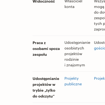
Widoczność
Właściciel
Wszy
konta
mogą 
do do
zespo
tych p
zapro
Praca z
Udostępnianie
Udost
osobistych
gośc
osobami spoza
projektów
zespołu
rodzinie
i znajomym
Udostępnianie
Projekty
Projek
publiczne
projektów w
trybie „tylko
do odczytu”