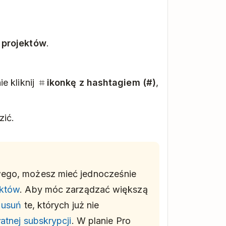
 projektów
.
e kliknij
ikonkę z hashtagiem (#)
,
zić.
wego, możesz mieć jednocześnie
ektów
. Aby móc zarządzać większą
b
usuń
te, których już nie
łatnej subskrypcji
. W planie Pro