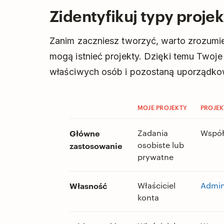
Zidentyfikuj typy proje
Zanim zaczniesz tworzyć, warto zrozumi
mogą istnieć projekty. Dzięki temu Twoj
właściwych osób i pozostaną uporządko
MOJE PROJEKTY
PROJEK
Główne
Zadania
Współ
osobiste lub
zastosowanie
prywatne
Własność
Właściciel
Admin
konta