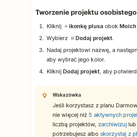
Tworzenie projektu osobistego
Kliknij
ikonkę plusa
obok
Moich
Wybierz
Dodaj projekt
.
Nadaj projektowi nazwę, a następni
aby wybrać jego kolor.
Kliknij
Dodaj projekt
, aby potwierd
Wskazówka
Jeśli korzystasz z planu Darmo
nie więcej niż
5 aktywnych proj
liczbą projektów,
zarchiwizuj
lu
potrzebujesz albo
skorzystaj z p