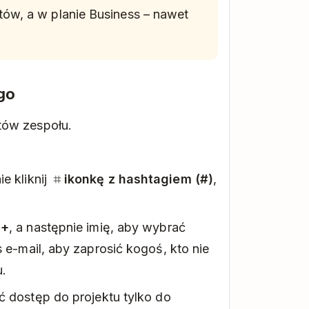
ów, a w planie Business – nawet
go
tów zespołu.
e kliknij
ikonkę z hashtagiem (#)
,
c
+
, a następnie imię, aby wybrać
 e-mail, aby zaprosić kogoś, kto nie
u.
ć dostęp do projektu tylko do