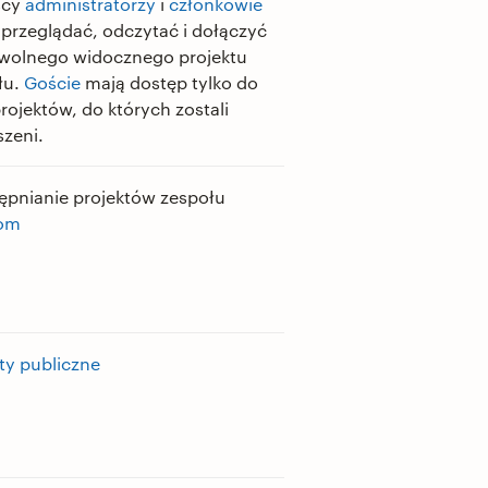
scy
administratorzy
i
członkowie
przeglądać, odczytać i dołączyć
wolnego widocznego projektu
łu.
Goście
mają dostęp tylko do
rojektów, do których zostali
szeni.
ępnianie projektów zespołu
iom
ty publiczne