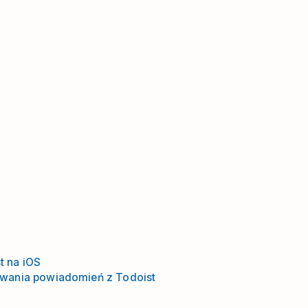
t na iOS
wania powiadomień z Todoist