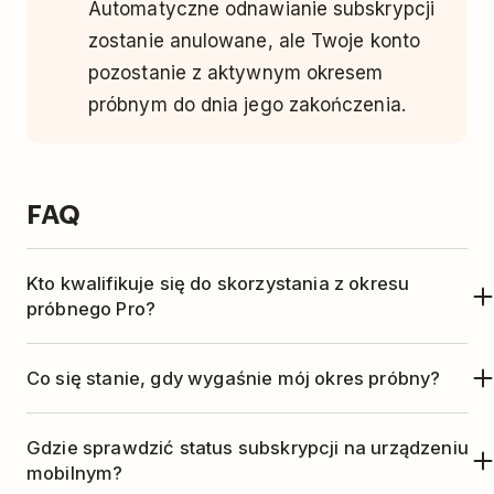
Automatyczne odnawianie subskrypcji
zostanie anulowane, ale Twoje konto
pozostanie z aktywnym okresem
próbnym do dnia jego zakończenia.
FAQ
Kto kwalifikuje się do skorzystania z okresu
próbnego Pro?
Wersja próbna planu Pro jest dostępna dla
Co się stanie, gdy wygaśnie mój okres próbny?
każdego użytkownika, który wcześniej nie
korzystał z Pro.
Gdy okres próbny Pro się zakończy,
Gdzie sprawdzić status subskrypcji na urządzeniu
automatycznie rozpocznie się płatna
mobilnym?
subskrypcja Pro, o ile nie zostanie ona