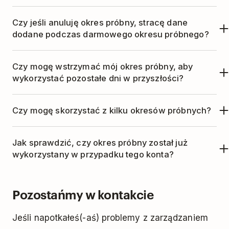
Status subskrypcji możesz sprawdzić w aplikacji
anulowana.
Czy jeśli anuluję okres próbny, stracę dane
mobilnej Todoist. Naciśnij ikonkę koła zębatego,
dodane podczas darmowego okresu próbnego?
aby otworzyć
Ustawienia
, a następnie wybierz
Gdy Twój okres próbny wygasa, konto
zakładkę
Subskrypcja
.
Czy mogę wstrzymać mój okres próbny, aby
automatycznie przechodzi na plan Startowy.
wykorzystać pozostałe dni w przyszłości?
Dostęp do niektórych funkcji zostanie
Nie, nie można wstrzymać okresu próbnego.
ograniczony, a limity użytkowania ulegną
Czy mogę skorzystać z kilku okresów próbnych?
zmniejszeniu.
Dowiedz się więcej
.
Każde konto jest ograniczone do jednego
Jak sprawdzić, czy okres próbny został już
darmowego okresu próbnego.
wykorzystany w przypadku tego konta?
Naciśnij swoje zdjęcie profilowe >
Ustawienia >
Pozostańmy w kontakcie
Subskrypcja
. Jeśli nie widzisz przycisku
„Wypróbuj Pro za darmo”, oznacza to, że okres
Jeśli napotkałeś(-aś) problemy z zarządzaniem
próbny został już wykorzystany na tym koncie.