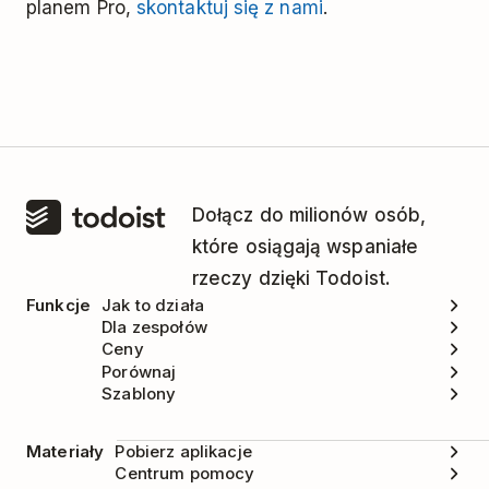
planem Pro,
skontaktuj się z nami
.
Aby uzyskać więcej szczegółów, możesz też
sprawdzić swoją historię płatności. Otwórz
Ustawienia > Subskrypcja, a następnie przejdź
do opłat
. Twoje poprzednie faktury
i potwierdzenia płatności wskazują dokładnie,
kiedy rozpoczęła się każda subskrypcja.
Dołącz do milionów osób,
które osiągają wspaniałe
rzeczy dzięki Todoist.
Funkcje
Jak to działa
Dla zespołów
Ceny
Porównaj
Szablony
Materiały
Pobierz aplikacje
Centrum pomocy