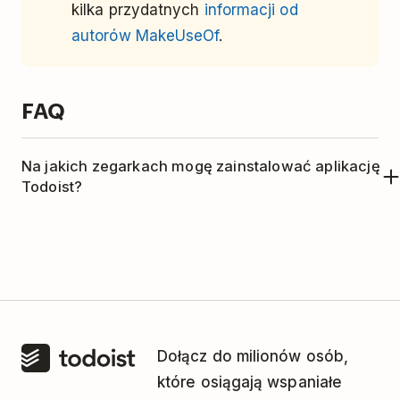
kilka przydatnych
informacji od
autorów MakeUseOf
.
FAQ
Na jakich zegarkach mogę zainstalować aplikację
Todoist?
Możesz ją zainstalować na zegarkach
z systemem Wear OS by Google.
Urządzenia
z systemem OS od innych dostawców (Harmony
OS, Color OS, Tizen, Zepp OS, Fitbit OS, etc.)
nie
są obsługiwane.
Dołącz do milionów osób,
które osiągają wspaniałe