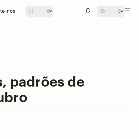
te-nos
s, padrões de
ubro