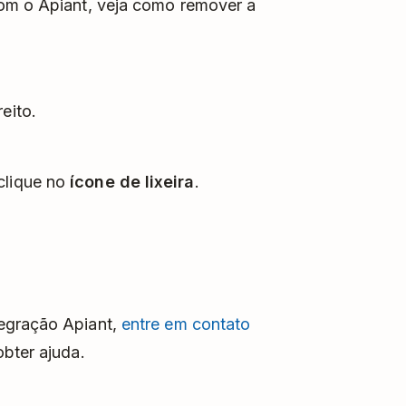
com o Apiant, veja como remover a
eito.
clique no
ícone de lixeira
.
egração Apiant,
entre em contato
bter ajuda.