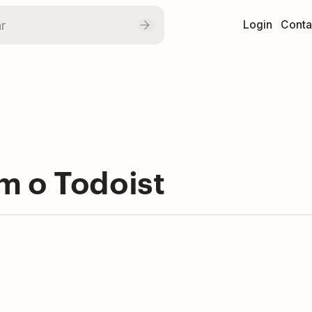
Login
Conta
m o Todoist