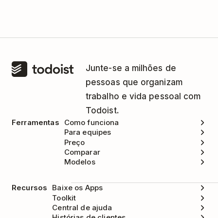
Faça o login em sua conta
WebWork
Tracker. Entre em
contato com a equipe de
Tracker
.
suporte deles
para ajuda.
Clique em
Settings
no canto superior direito.
Selecione
Integrations
no menu suspenso.
Junte-se a milhões de
Encontre o
Todoist
na lista de integrações
pessoas que organizam
e clique em
Todoist settings
.
trabalho e vida pessoal com
Clique em
Desconectar
.
Todoist.
Ferramentas
Como funciona
Para equipes
Preço
Comparar
Modelos
Recursos
Baixe os Apps
Toolkit
Central de ajuda
Histórias de clientes