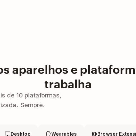
os aparelhos e platafor
trabalha
s de 10 plataformas,
lizada. Sempre.
Desktop
Wearables
Browser Extens