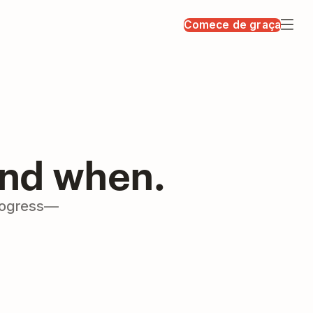
Comece de graça
and when.
progress—