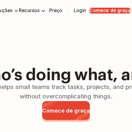
uções
Recursos
Preço
Login
Comece de graça
’s doing what, 
helps small teams track tasks, projects, and 
without overcomplicating things.
Comece de graça