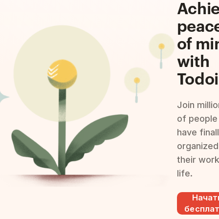
Achi
peac
of mi
with
Todoi
Join milli
of people
have final
organized
their wor
life.
Начат
беспла