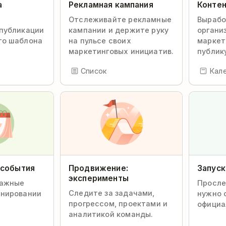
а
Рекламная кампания
Контен
Отслеживайте рекламные
Вырабо
 публикации
кампании и держите руку
органи
го шаблона
на пульсе своих
маркет
маркетинговых инициатив.
публику
Список
Кал
 события
Продвижение:
Запуск
эксперименты
важные
Просле
Следите за задачами,
анировании
нужно 
прогрессом, проектами и
официа
аналитикой команды.