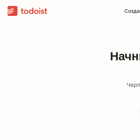
Созда
Начн
Черп