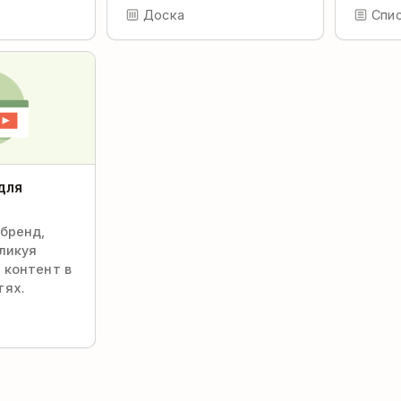
Доска
Спи
для
бренд,
ликуя
 контент в
тях.