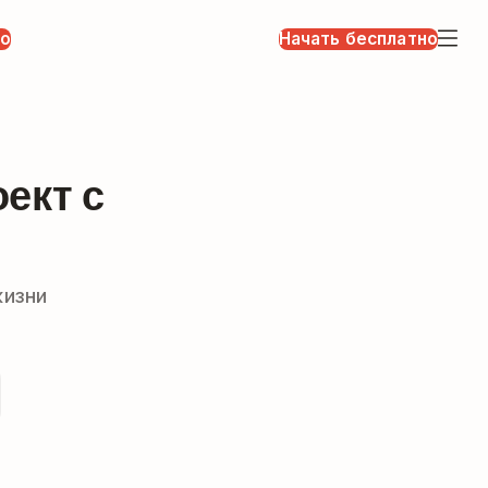
но
Начать бесплатно
ект с
жизни