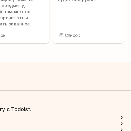
 предмету,
й поможет не
 прочитать и
ить заданное.
сок
Список
у с Todoist.