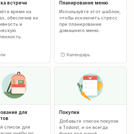
ка встречи
Планирование меню
яйте время на
Используйте этот шаблон,
ах, обеспечив их
чтобы исключить стресс
ивность и
при планировании
ческую
домашнего меню.
ленность.
сок
Календарь
ование для
Покупки
тов
Добавьте список покупок
й список для
в Todoist, и он всегда
зации учебы по
будет под рукой.