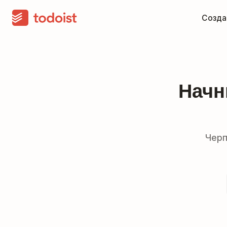
Созда
Начн
Черп