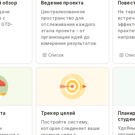
 обзор
Ведение проекта
Повест
дачи
Централизованное
Не тер
 с
пространство для
встреч
 GTD-
отслеживания каждого
эффект
этапа проекта – от
практи
организации идей до
направ
измерения результатов.
Список
Спи
ота
Трекер целей
Планир
студен
Постройте систему,
Удобны
и
которая соединяет ваши
органи
меньше с
главные цели с