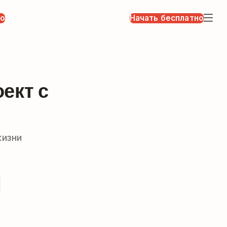
но
Начать бесплатно
ект с
жизни