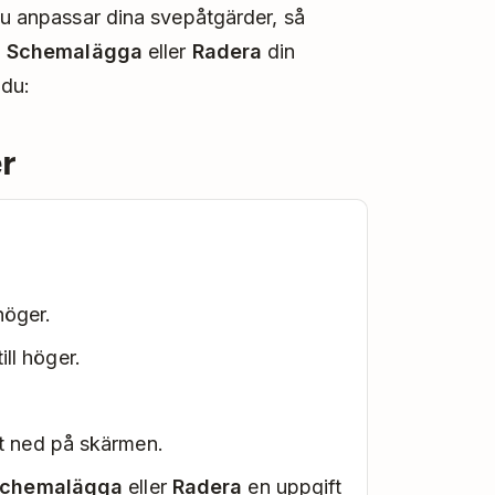
 du anpassar dina svepåtgärder, så
,
Schemalägga
eller
Radera
din
 du:
r
höger.
ill höger.
t ned på skärmen.
chemalägga
eller
Radera
en uppgift