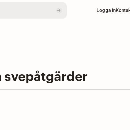
Logga in
Kontak
a svepåtgärder