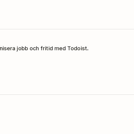
utföra, schemalägga och radera som
nisera jobb och fritid med Todoist.