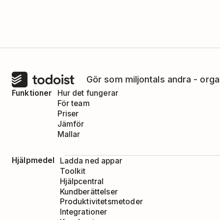
Du kan bara välja mellan att markera, sl
dina svepåtgärder.
Gör som miljontals andra - orga
Funktioner
Hur det fungerar
För team
Priser
Jämför
Mallar
Hjälpmedel
Ladda ned appar
Toolkit
Hjälpcentral
Kundberättelser
Produktivitetsmetoder
Integrationer