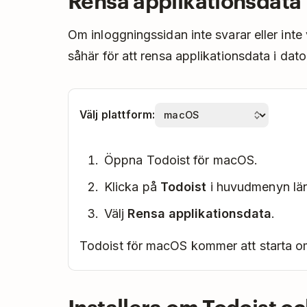
Om inloggningssidan inte svarar eller int
såhär för att rensa applikationsdata i dat
Välj plattform:
Öppna Todoist för macOS.
Klicka på
Todoist
i huvudmenyn läng
Välj
Rensa applikationsdata
.
Todoist för macOS kommer att starta om
Installera om Todoist o