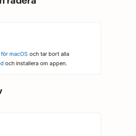
t för macOS
och tar bort alla
ed
och installera om appen.
v