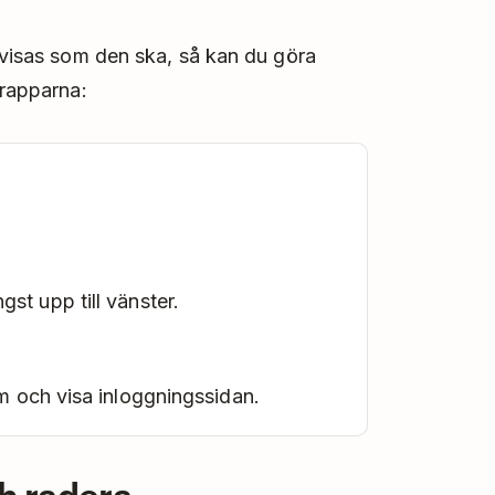
e visas som den ska, så kan du göra
orapparna:
st upp till vänster.
 och visa inloggningssidan.
ch radera