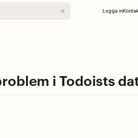
Logga in
Kontak
roblem i Todoists da