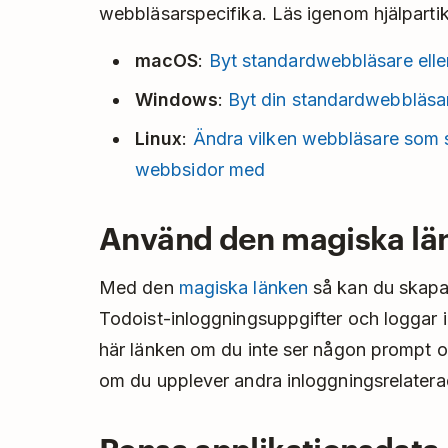
webbläsarspecifika. Läs igenom hjälpartik
macOS
:
Byt standardwebbläsare ell
Windows
:
Byt din standardwebbläsa
Linux
:
Ändra vilken webbläsare som s
webbsidor med
Använd den magiska lä
Med den
magiska länken
så kan du skapa
Todoist-inloggningsuppgifter och loggar 
här länken om du inte ser någon prompt o
om du upplever andra inloggningsrelater
Rensa applikationsdata