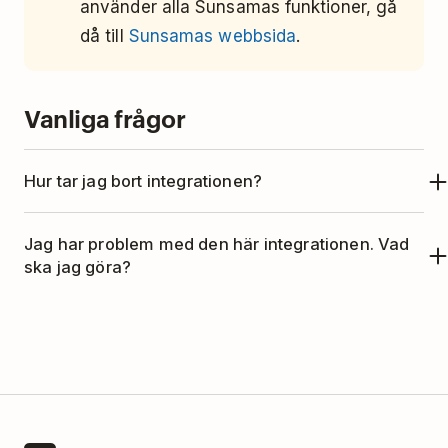
använder alla Sunsamas funktioner, gå
då till
Sunsamas webbsida
.
Vanliga frågor
Hur tar jag bort integrationen?
Om du inte vill använda Sunsama med Todoist,
Jag har problem med den här integrationen. Vad
längre, så kan du ta bort integration såhär:
ska jag göra?
Öppna Sunsama och klicka på
Sunsama
Den här integrationen hanteras av Sunsama.
längst upp till vänster.
Vänligen kontakta kundtjänsten för att få hjälp
Välj
"Workspace Settings"
.
av Sunsama på support@sunsama.com.
Sök på
Todoist
.
Klicka på
"Remove"
.