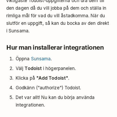
viktigaste Todoist-uppgifterna och dra dem till
den dagen då du vill jobba på dem och ställa in
rimliga mål för vad du vill åstadkomma. När du
slutför en uppgift, så kan du bocka av den direkt
i Sunsama.
Hur man installerar integrationen
Öppna
Sunsama
.
Välj
Todoist
i högerpanelen.
Klicka på
"Add Todoist"
.
Godkänn ("authorize") Todoist.
Det var allt! Nu kan du börja använda
integrationen.