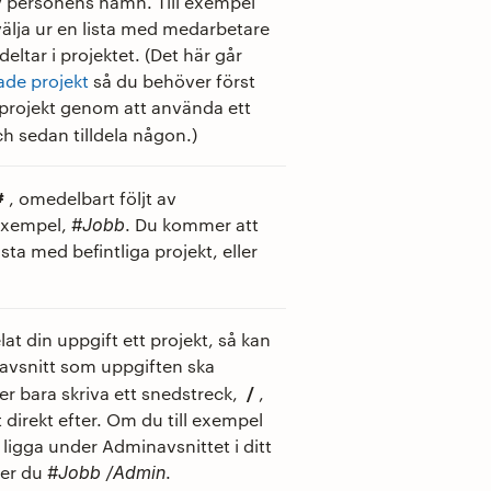
v personens namn. Till exempel
välja ur en lista med medarbetare
ltar i projektet. (Det här går
ade projekt
så du behöver först
t projekt genom att använda ett
h sedan tilldela någon.)
#
, omedelbart följt av
 exempel,
. Du kommer att
#Jobb
ista med befintliga projekt, eller
elat din uppgift ett projekt, så kan
t avsnitt som uppgiften ska
/
er bara skriva ett snedstreck,
,
irekt efter. Om du till exempel
a ligga under Adminavsnittet i ditt
ver du
.
#Jobb /Admin