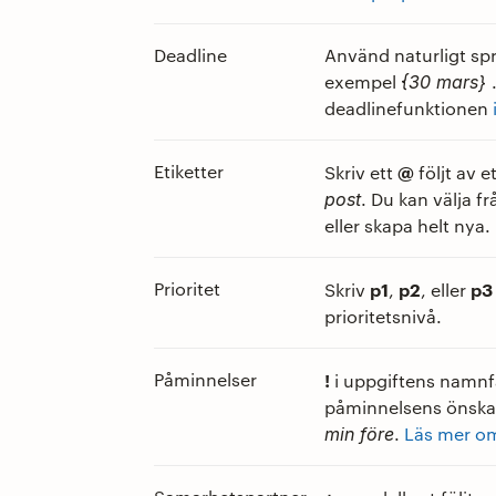
Deadline
Använd naturligt språ
exempel
{30 mars}
deadlinefunktionen
Etiketter
@
Skriv ett
följt av 
. Du kan välja fr
post
eller skapa helt nya.
Prioritet
p1
p2
p3
Skriv
,
, eller
prioritetsnivå.
Påminnelser
!
i uppgiftens namnfä
påminnelsens önskad
.
Läs mer o
min före