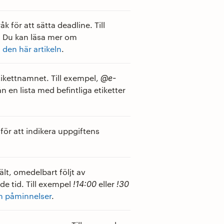
k för att sätta deadline. Till
. Du kan läsa mer om
i den här artikeln
.
etikettnamnet. Till exempel,
@e-
ån en lista med befintliga etiketter
för att indikera uppgiftens
lt, omedelbart följt av
e tid. Till exempel
eller
!14:00
!30
m påminnelser
.