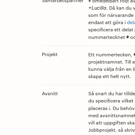
Samarbetspartner
+
omedelbart följt a
. Då kan du 
+Lucilla
som för närvarande de
endast att göra i
del
specificera ett dela
#
nummertecknet
oc
Projekt
Ett nummertecken,
projektnamnet. Till
kunna välja från en l
skapa ett helt nytt.
Avsnitt
Så snart du har tilld
du specificera vilke
placeras i. Du behöv
med avsnittsnamnet d
vill att uppgiften sk
Jobbprojekt, så skri