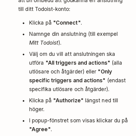
att bli ombedd att godkänna en anslutning
till ditt Todoist-konto:
Klicka på
"Connect"
.
Namnge din anslutning (till exempel
Mitt Todoist
).
Välj om du vill att anslutningen ska
utföra
"All triggers and actions"
(alla
utlösare och åtgärder) eller
"Only
specific triggers and actions"
(endast
specifika utlösare och åtgärder).
Klicka på
"Authorize"
längst ned till
höger.
I popup-fönstret som visas klickar du på
"Agree"
.