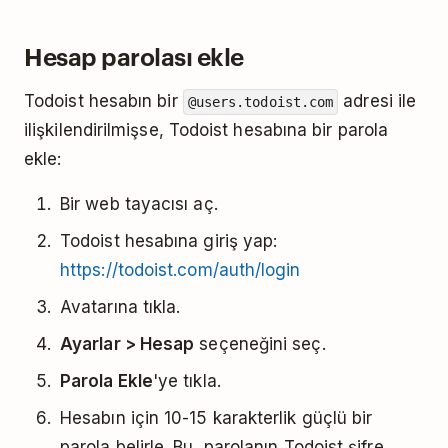
Hesap parolası ekle
Todoist hesabın bir
adresi ile
@users.todoist.com
ilişkilendirilmişse, Todoist hesabına bir parola
ekle:
Bir web tayacısı aç.
Todoist hesabına giriş yap:
https://todoist.com/auth/login
Avatarına tıkla.
Ayarlar > Hesap
seçeneğini seç.
Parola Ekle
'ye tıkla.
Hesabın için 10-15 karakterlik güçlü bir
parola belirle. Bu, parolanın Todoist şifre