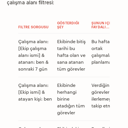
çalışma alanı filtresi:
GÖSTERDIĞI
ŞUNUN IÇIN
FILTRE SORGUSU
ŞEY
FAYDALI...
Çalışma alanı:
Ekibinde bitiş
Bu hafta için
[Ekip çalışma
tarihi bu
ortak
alanı ismi] &
hafta olan ve
çalışmalarını
atanan: ben &
sana atanan
planlama
sonraki 7 gün
tüm görevler
Çalışma alanı:
Ekibinde
Verdiğin
[Ekip ismi] &
herhangi
görevlerdeki
atayan kişi: ben
birine
ilerlemeyi
atadığın tüm
takip etmek
görevler