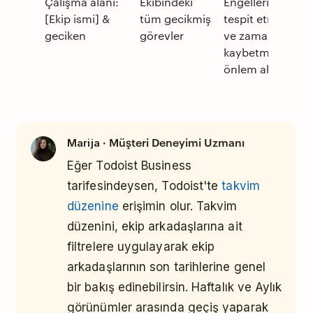
Çalışma alanı:
Ekibindeki
Engelleri
[Ekip ismi] &
tüm gecikmiş
tespit etme
geciken
görevler
ve zaman
kaybetmeden
önlem alma
· Müşteri Deneyimi Uzmanı
Marija
Eğer Todoist Business
tarifesindeysen, Todoist'te
takvim
düzenine
erişimin olur. Takvim
düzenini, ekip arkadaşlarına ait
filtrelere uygulayarak ekip
arkadaşlarının son tarihlerine genel
bir bakış edinebilirsin. Haftalık ve Aylık
görünümler arasında geçiş yaparak