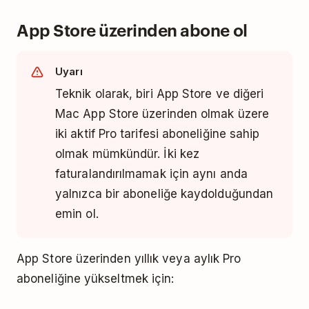
Hayır, bu ne yazık ki mümkün değil. Her hesabın
talimatları izle.
App Store üzerinden abone ol
kendine ait bir Pro aboneliği olması
gerekmektedir.
Uyarı
Teknik olarak, biri App Store ve diğeri
Mac App Store üzerinden olmak üzere
iki aktif Pro tarifesi aboneliğine sahip
olmak mümkündür. İki kez
faturalandırılmamak için aynı anda
yalnızca bir aboneliğe kaydolduğundan
emin ol.
App Store üzerinden yıllık veya aylık Pro
aboneliğine yükseltmek için: