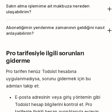
Satın alma işlemime ait makbuza nereden
ulaşabilirim?
Uygulama içi satın alma geçmişini görüntülemek
Aboneliğimin yenilenme zamanının geldiğini nasıl
için
Google'ın talimatlarını
izle.
anlayabilirim?
Aboneliğinin yenilenmek üzere olduğunu bildiren
Pro tarifesiyle ilgili sorunları
otomatik bir e-posta hatırlatıcısı alırsın.
giderme
Pro tarifen henüz Todoist hesabına
uygulanmadıysa, sorunu gidermek için bu
adımları takip et:
E-posta adresinin veya giriş yöntemin gibi
Todoist hesap bilgilerini kontrol et. Pro
tarifenle ilişkili hesap ayrıntılarıyla eşleşip