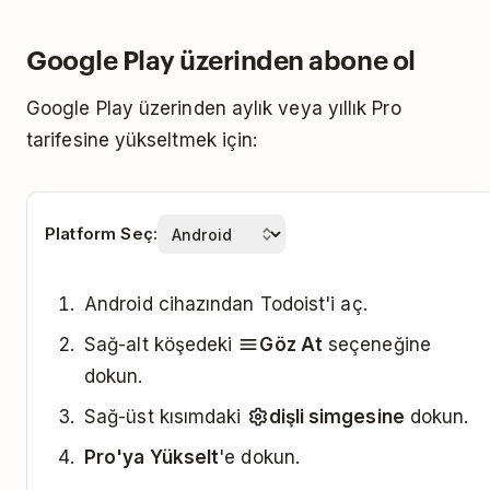
Faturalandırma dönemini App Store üzerinden
Google Play üzerinden abone ol
değiştirmek için lütfen
Apple'ın talimatlarını
izle.
Google Play üzerinden aylık veya yıllık Pro
tarifesine yükseltmek için:
Platform Seç:
Android cihazından Todoist'i aç.
Sağ-alt köşedeki
Göz At
seçeneğine
dokun.
Sağ-üst kısımdaki
dişli simgesine
dokun.
Pro'ya Yükselt
'e dokun.