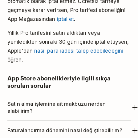
otomatik olarak iptal etmez. Ücretsiz tarifeye
geçmeye karar verirsen, Pro tarifesi aboneliğini
App Mağazasından
iptal et
.
Yıllık Pro tarifesini satın aldıktan veya
yeniledikten sonraki 30 gün içinde iptal ettiysen,
Apple'dan
nasıl para iadesi talep edebileceğini
öğren.
App Store abonelikleriyle ilgili sıkça
sorulan sorular
Satın alma işlemine ait makbuzu nerden
alabilirim?
Apple'ın talimatlarını
takip ederek App Store
Faturalandırma dönemini nasıl değiştirebilirim?
satın alımları için bir makbuz indir.