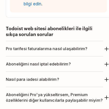
bilgi edin
.
Todoist web sitesi abonelikleri ile ilgili
sıkça sorulan sorular
Pro tarifesi faturalarıma nasıl ulaşabilirim?
Pro tarifesine ait faturalarını
buradaki talimatları
Aboneliğimi nasıl iptal edebilirim?
izleyerek tarayıcın üzerinden bulabilir ve
indirebilirsin.
Pro aboneliğini
buradaki talimatları
izleyerek iptal
Nasıl para iadesi alabilirim?
edebilirsin.
Eğer yıllık aboneliğin varsa, satın alma veya
Aboneliğimi Pro'ya yükseltirsem, Premium
yenileme işlemini takip eden 30 gün içinde iade
özelliklerini diğer kullanıcılarla paylaşabilir miyim?
alabilirsin. İade talebinde bulunmak için
buradaki