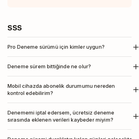
SSS
Pro Deneme sürümü için kimler uygun?
Pro tarife denemesi, daha önce Pro'yu
Deneme sürem bittiğinde ne olur?
denememiş herkes için mevcuttur.
Pro deneme süren sona erdiğinde, Pro aboneliğin
Mobil cihazda abonelik durumumu nereden
iptal edilmediği sürece otomatik olarak
kontrol edebilirim?
başlayacaktır.
Abonelik durumunuzu Todoist mobil
Denememi iptal edersem, ücretsiz deneme
uygulamasında kontrol edebilirsiniz.
Ayarlar
'ı
sırasında eklenen verileri kaybeder miyim?
açmak için dişli simgesine dokunun, ardından
Ücretsiz deneme sürenizin süresi dolduğunda,
Abonelik
sekmesini seçin.