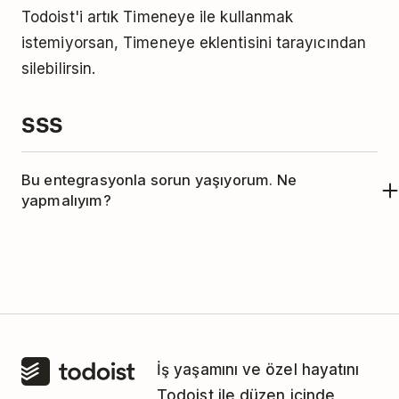
Todoist'i artık Timeneye ile kullanmak
istemiyorsan, Timeneye eklentisini tarayıcından
silebilirsin.
SSS
Bu entegrasyonla sorun yaşıyorum. Ne
yapmalıyım?
Bu entegrasyon Timeneye tarafından
yönetilmektedir. Yardım almak için lütfen
Timeneye destek ekibiyle iletişime geç
.
İş yaşamını ve özel hayatını
Todoist ile düzen içinde