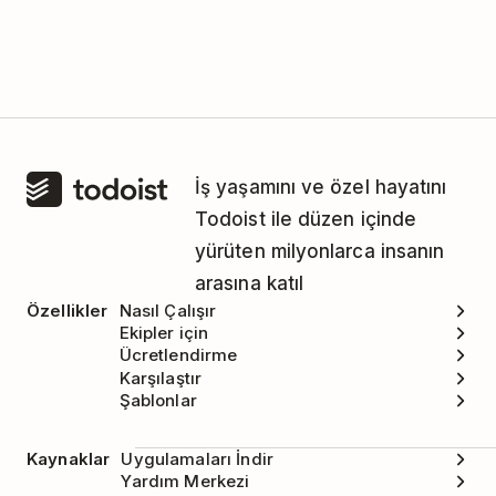
Sadece bütün iş akışını kopyalayabilirsin. İş
akışını içe aktardıktan sonra sana uymayan
bölümlerini silebilirsin.
İş yaşamını ve özel hayatını
Todoist ile düzen içinde
yürüten milyonlarca insanın
arasına katıl
Özellikler
Nasıl Çalışır
Ekipler için
Ücretlendirme
Karşılaştır
Şablonlar
Kaynaklar
Uygulamaları İndir
Yardım Merkezi