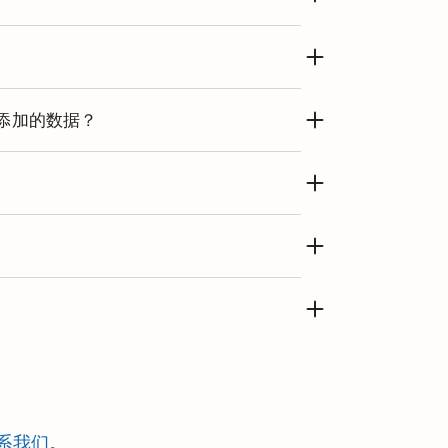
您的专业版订购将自动开始。
状态。轻触齿轮图标打开
设置
，然后选择
添加的数据？
入门版方案。您对某些功能的访问和
“免费试用专业版”按钮，则表示此账
详细信息：前往
设置 > 订购 > 前往账
系我们
。