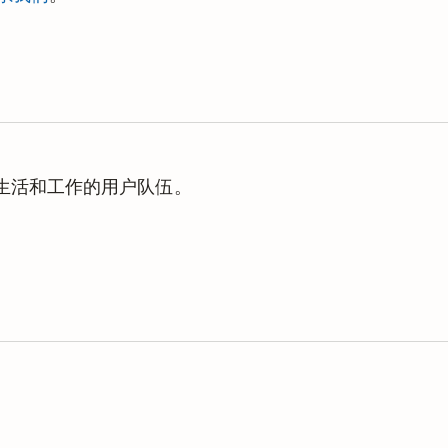
个方案的开始时间，这有助于您追溯
理生活和工作的用户队伍。