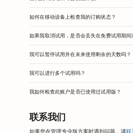
一旦您的专业版试用结束，除非取消，否则
如何在移动设备上检查我的订购状态？
您可以在 Todoist 移动应用中查看订购
如果我取消试用，是否会丢失在免费试用期间
订购选项卡
。
您的免费试用期结束后，您的账户将降级为
我可以暂停试用并在未来使用剩余的天数吗？
使用数量上限将会减少。
了解更多
。
不，无法暂停试用。
我可以进行多个试用吗？
每个账户仅限一次免费试用。
我如何检查此账户是否已使用过试用版？
前往您的头像 >
设置 > 订购
。如果此处没有
联系我们
户已使用过试用。
您还可以深入查看账单历史记录以获取更多
如果您在管理专业版方案时遇到问题，请
联