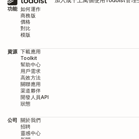
加入成千上萬個使用Todoist管
功能
如何運作
商務版
價格
對比
模版
資源
下載應用
Toolkit
幫助中心
用戶需求
高效方法
關聯應用
渠道夥伴
開發人員API
狀態
公司
關於我們
招聘
靈感中心