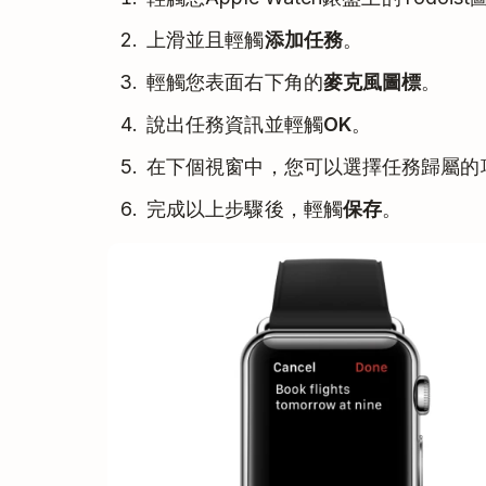
上滑並且輕觸
添加任務
。
輕觸您表面右下角的
麥克風圖標
。
說出任務資訊並輕觸
OK
。
在下個視窗中，您可以選擇任務歸屬的
完成以上步驟後，輕觸
保存
。