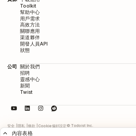
Toolkit
幫助中心
用戶需求
高效方法
關聯應用
渠道夥伴
開發人員API
狀態
公司
關於我們
招聘
靈感中心
新聞
Twist
© Todoist Inc.
安全
隱私
條款
Cookie偏好設定
內容表格