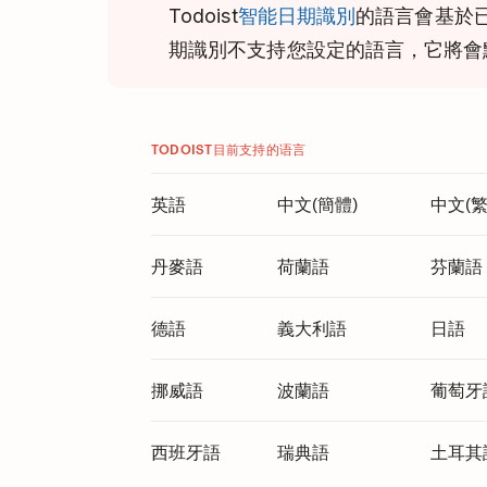
Todoist
智能日期識別
的語言會基於
期識別不支持您設定的語言，它將會
TODOIST目前支持的语言
英語
中文(簡體)
中文(繁
丹麥語
荷蘭語
芬蘭語
德語
義大利語
日語
挪威語
波蘭語
葡萄牙
西班牙語
瑞典語
土耳其