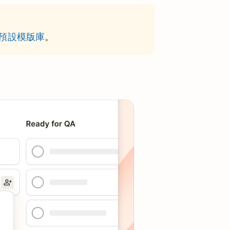
預設模版庫
。