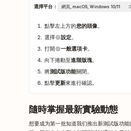
選擇平台：
點擊左上方的
您的頭像
。
選擇
設定
。
打開
一般選項卡
。
向下捲動至
進階版塊
。
將
測試版功能
關閉。
點擊
更新
來進行確認。
隨時掌握最新實驗動態
想要成为第一批知道我们推出新測試版功能