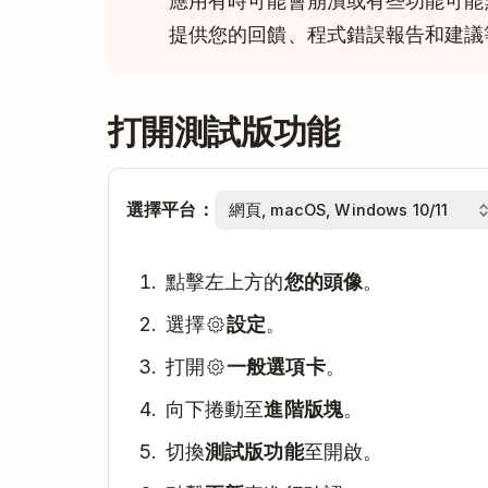
應用有時可能會崩潰或有些功能可能
提供您的回饋、程式錯誤報告和建議
打開測試版功能
選擇平台：
點擊左上方的
您的頭像
。
選擇
設定
。
打開
一般選項卡
。
向下捲動至
進階版塊
。
切換
測試版功能
至開啟。