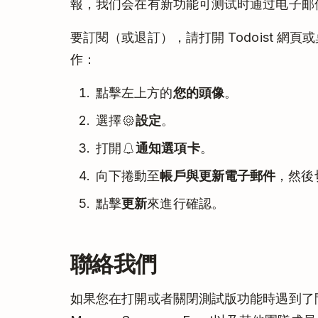
報，我们会在有新功能可测试时通过电子邮
要訂閱（或退訂），請打開 Todoist 網
作：
點擊左上方的
您的頭像
。
選擇
設定
。
打開
通知選項卡
。
向下捲動至
帳戶與更新電子郵件
，然後
點擊
更新
來進行確認。
聯絡我們
如果您在打開或者關閉測試版功能時遇到了