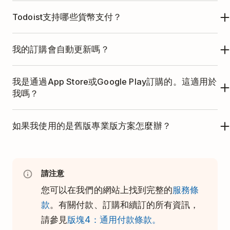
Todoist支持哪些貨幣支付？
專業版方案支援的不同貨幣的價格自
2025 年 12 月
我的訂購會自動更新嗎？
10 日
起生效，詳情如下：
是的。新價格將在2025年12月10日或之後的下一個
我是通過App Store或Google Play訂購的。這適用於
貨幣
月度價格
年度價格
續訂時自動生效，除非您
取消
了它。
我嗎？
USD
$7
$60
這次價格變動對您的影響取決於您通過哪個商店訂購
如果我使用的是舊版專業版方案怎麼辦？
的：
EUR
€7
€60
這次價格更新適用於我們的標準專業版方案。如果您
Google Play Store
：通過Google Play管理的訂購
符合以下條件，則屬於專業版舊版方案：
GBP
£7
£60
將在2025年12月10日或之後的下一個續訂日期自動
請注意
以新價格續訂，類似於通過Todoist直接計費的訂
您在
2022年6月之前
一直持續訂購專業版方案。
您可以在我們的網站上找到完整的
服務條
JPY
¥894
¥8064
購。
款
。有關付款、訂購和續訂的所有資訊，
或者，您是通過
App Store
訂購的專業版方案，
請參見
版塊4：通用付款條款。
無論您原先的訂購或者價格如何。
App Store
：由於App Store政策，您的訂購價格將
AUD
A$12
A$108