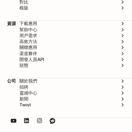
INR
₹330
₹3,165
對比
模版
上述價格以全球匯率為標準。我們也在指
資源
下載應用
幫助中心
定國家提供當地價格，包括巴西、墨西
用戶需求
哥、印度、土耳其、波蘭、南非、日本和
高效方法
關聯應用
捷克共和國。當地價格正在逐步推廣中，
渠道夥伴
因此這些地區的價格可能會與全球匯率不
開發人員API
狀態
同。
公司
關於我們
招聘
靈感中心
新聞
Twist