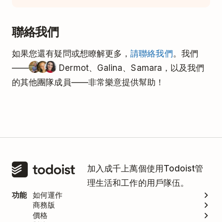
不會自動更新。您將會使用當前的價格保留我們稱
如果您使用的是專業版舊版方案，您可以在
此處
找到
為“專業版舊版方案”。您可以
在此
查看更多詳細情
CAD
C$10
C$84
更多方案資訊。
聯絡我們
況。
DKK
kr60
kr540
如果您還有疑問或想瞭解更多，
請聯絡我們
。我們
——
Dermot、Galina、Samara，以及我們
SEK
kr90
kr840
的其他團隊成員——非常樂意提供幫助！
NOK
kr90
kr840
PLN
zł24
zł228
CHF
CHF7
CHF60
加入成千上萬個使用Todoist管
理生活和工作的用戶隊伍。
CZK
Kč132
Kč1,268
功能
如何運作
商務版
價格