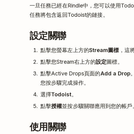
一旦任務已經在Rindle中，您可以使用Todo
任務將包含返回Todoist的鏈接。
設定關聯
點擊您螢幕左上方的
Stream圖標
，這將
點擊您Stream右上方的
設定
圖標。
點擊Active Drops頁面的
Add a Drop
您按步驟完成操作。
選擇
Todoist
。
點擊
授權
並按步驟關聯應用到您的帳戶
使用關聯