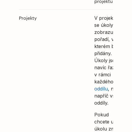
projektu
Projekty
V projektech
se úkoly
zobrazují v
pořadí, ve
kterém byly
přidány.
Úkoly jsou
navíc řazeny
v rámci
každého
oddílu
, ne
napříč všemi
oddíly.
Pokud
chcete u
úkolu změnit