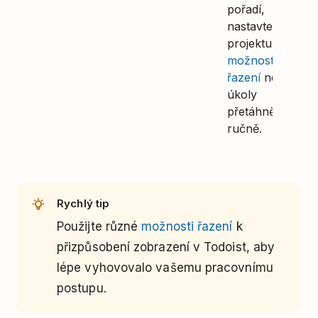
pořadí,
nastavte v
projektu
možnost
řazení
nebo
úkoly
přetáhněte
ručně.
Rychlý tip
Použijte různé
možnosti řazení
k
přizpůsobení zobrazení v Todoist, aby
lépe vyhovovalo vašemu pracovnímu
postupu.