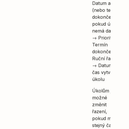
Datum a čas
(nebo termín
dokončení,
pokud úkol
nemá datum)
→ Priorita →
Termín
dokončení →
Ruční řazení
→ Datum a
čas vytvoření
úkolu
Úkolům je
možné
změnit
řazení,
pokud mají
stejný čas