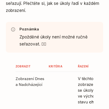
seřazují. Přečtěte si, jak se úkoly řadí v každém
zobrazení.
Poznámka
Zpožděné úkoly není možné ručně
seřazovat. 🙅‍♀️
ZOBRAZIT
KRITÉRIA
ŘAZENÍ
Zobrazení Dnes
V těchto
a Nadcházející
zobrazeních
se úkoly řadí
ve výchozím
stavu
chytře
.