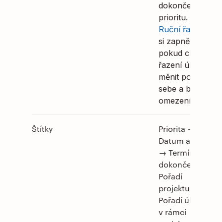
dokončení a
prioritu.
Ruční řazení
si zapněte,
pokud chcete
řazení úkolů
měnit podle
sebe a bez
omezení.
Štítky
Priorita →
Datum a čas
→ Termín
dokončení →
Pořadí
projektu →
Pořadí úkolu
v rámci