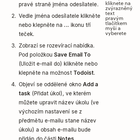
kliknete na
pravé straně jména odesílatele.
zvýrazněný
text
Vedle jména odesílatele klikněte
pravým
tlačítkem
nebo klepněte na
...
ikonu tří
myši a
vyberete
teček.
Zobrazí se rozevírací nabídka.
Pod položkou
Save Email To
(Uložit e-mail do) klikněte nebo
klepněte na možnost
Todoist
.
Objeví se oddělené okno
Add a
task
(Přidat úkol), ve kterém
můžete upravit název úkolu (ve
výchozím nastavení se z
předmětu e-mailu stane název
úkolu) a obsah e-mailu bude
přidán do části
Notes