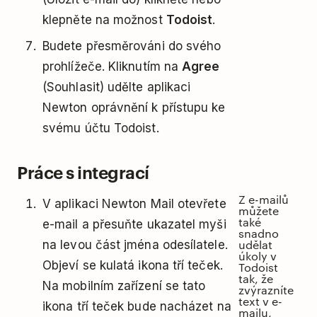
klepněte na možnost
Todoist
.
Budete přesměrováni do svého
prohlížeče. Kliknutím na
Agree
(Souhlasit) udělte aplikaci
Newton oprávnění k přístupu ke
svému účtu Todoist.
Práce s integrací
Z e-mailů
V aplikaci Newton Mail otevřete
můžete
také
e-mail a přesuňte ukazatel myši
snadno
udělat
na levou část jména odesílatele.
úkoly v
Objeví se kulatá ikona tří teček.
Todoist
tak, že
Na mobilním zařízení se tato
zvýrazníte
text v e-
ikona tří teček bude nacházet na
mailu,