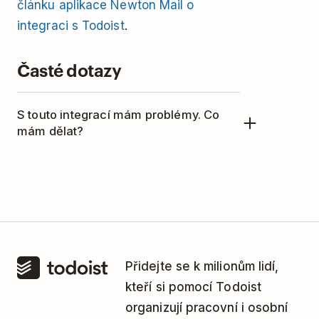
článku aplikace Newton Mail o
integraci s Todoist
.
Časté dotazy
S touto integrací mám problémy. Co
mám dělat?
Tuto integraci má ve správě
společnost Newton. S žádostí o
pomoc se obraťte na tým podpory
Newton na adrese
hello@newtonhq.com.
Přidejte se k milionům lidí,
kteří si pomocí Todoist
organizují pracovní i osobní