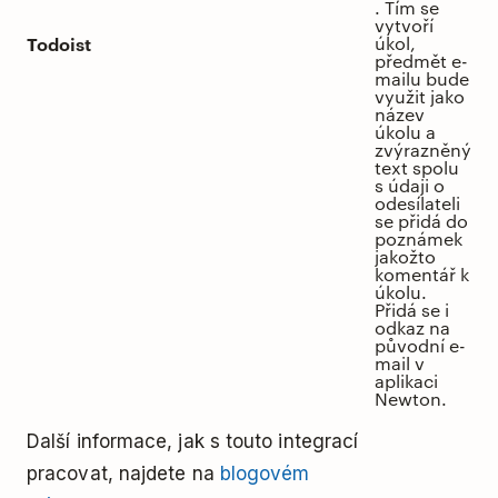
. Tím se
vytvoří
Todoist
úkol,
předmět e-
mailu bude
využit jako
název
úkolu a
zvýrazněný
text spolu
s údaji o
odesílateli
se přidá do
poznámek
jakožto
komentář k
úkolu.
Přidá se i
odkaz na
původní e-
mail v
aplikaci
Newton.
Další informace, jak s touto integrací
pracovat, najdete na
blogovém