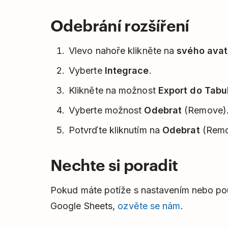
obrazovky. Když k tomu dojde, počkejte n
Jakékoliv aktivní opakující se úkoly tato
Odebrání rozšíření
dokončí, a zkontrolujte výstup v
Google 
Teprve až je dokončíte navždy, zobrazí s
době neobjeví,
kontaktujte nás pro pomo
Vlevo nahoře klikněte na
svého avat
Vyberte
Integrace
.
Klikněte na možnost
Export do Tabu
Vyberte možnost
Odebrat
(Remove)
Potvrďte kliknutím na
Odebrat
(Remo
Nechte si poradit
Pokud máte potíže s nastavením nebo pou
Google Sheets,
ozvěte se nám
.