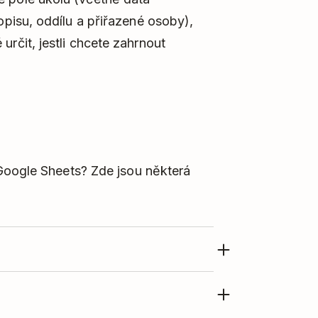
popisu, oddílu a přiřazené osoby),
určit, jestli chcete zahrnout
Google Sheets? Zde jsou některá
tem aktivních nebo dokončených
mitu rozšíření a zobrazení chybové