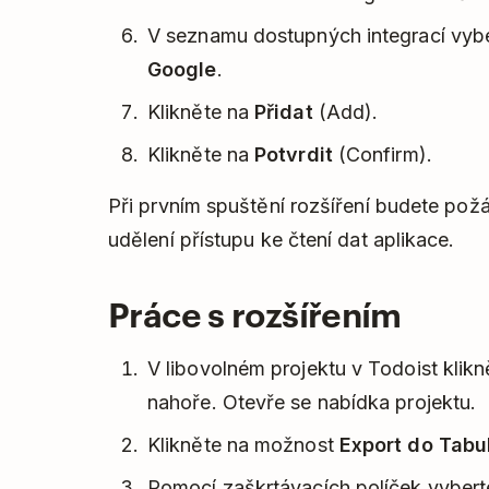
V seznamu dostupných integrací vy
Google
.
Klikněte na
Přidat
(Add).
Klikněte na
Potvrdit
(Confirm).
Při prvním spuštění rozšíření budete požá
udělení přístupu ke čtení dat aplikace.
Práce s rozšířením
V libovolném projektu v Todoist klik
nahoře. Otevře se nabídka projektu.
Klikněte na možnost
Export do Tabu
Pomocí zaškrtávacích políček vybert