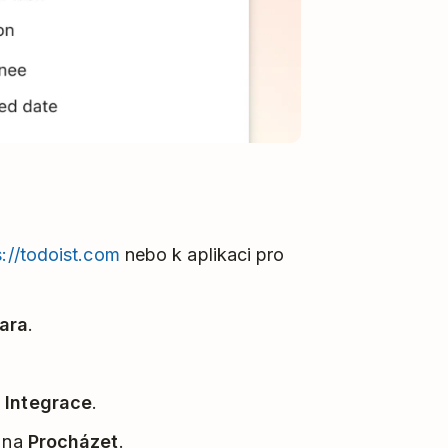
s://todoist.com
nebo k aplikaci pro
ara
.
t
Integrace
.
e na
Procházet
.