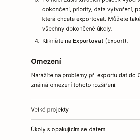
dokončení, priority, data vytvoření, 
která chcete exportovat. Můžete také 
všechny dokončené úkoly.
Klikněte na
Exportovat
(Export).
Omezení
Narážíte na problémy při exportu dat do 
známá omezení tohoto rozšíření.
Velké projekty
Pokud exportujete projekt s velkým poč
Úkoly s opakujícím se datem
úkolů, může dojít k vypršení časového li