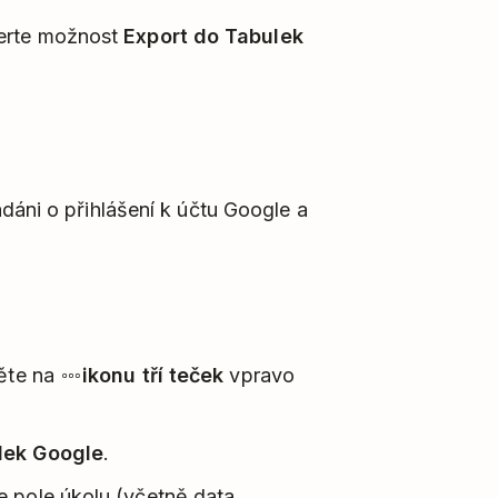
berte možnost
Export do Tabulek
dáni o přihlášení k účtu Google a
něte na
ikonu tří teček
vpravo
lek Google
.
e pole úkolu (včetně data