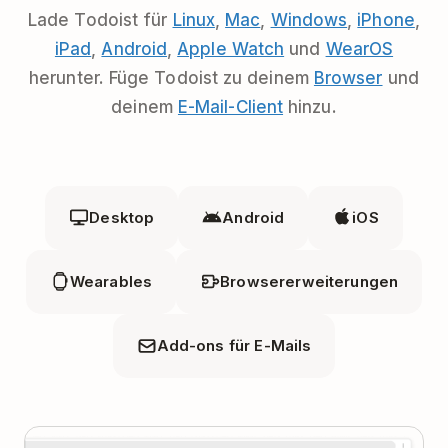
Lade Todoist für
Linux
,
Mac
,
Windows
,
iPhone
,
iPad
,
Android
,
Apple Watch
und
WearOS
herunter. Füge Todoist zu deinem
Browser
und
deinem
E-Mail-Client
hinzu.
Desktop
Android
iOS
Wearables
Browsererweiterungen
Add-ons für E-Mails