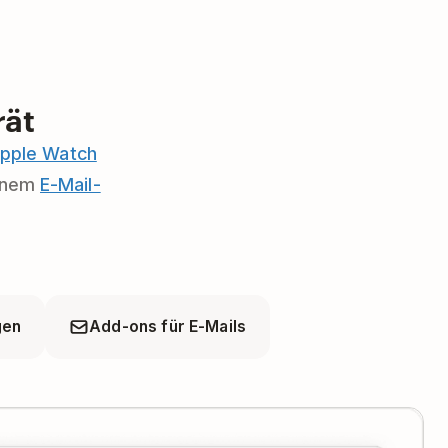
rät
pple Watch
inem
E-Mail-
gen
Add-ons für E-Mails