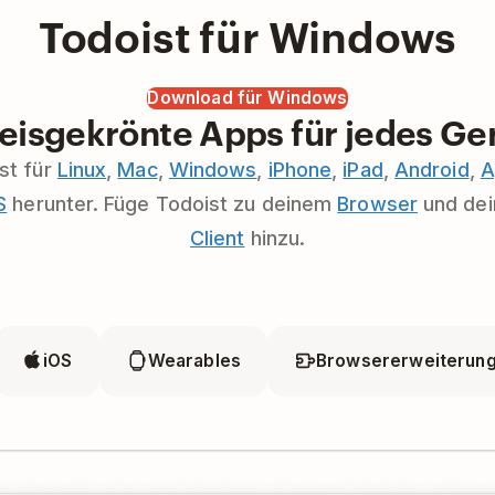
Todoist für Windows
Download für Windows
eisgekrönte Apps für jedes Ge
st für
Linux
,
Mac
,
Windows
,
iPhone
,
iPad
,
Android
,
A
S
herunter. Füge Todoist zu deinem
Browser
und de
Client
hinzu.
iOS
Wearables
Browsererweiterun