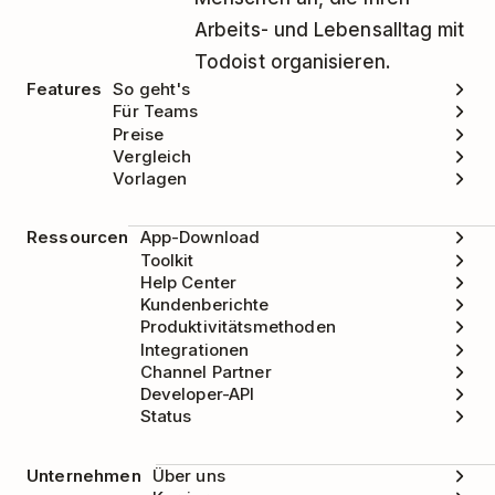
Wähle
Todoist
aus.
Arbeits- und Lebensalltag mit
Klicke auf
Configure
.
Todoist organisieren.
Klicke auf
Delete
.
Features
So geht's
Für Teams
Wenn du gefragt wirst, ob du die
Preise
Konfiguration mit Todoist löschen möchtest,
Vergleich
Vorlagen
wähle
Yes, delete
.
Ressourcen
App-Download
Toolkit
Help Center
Kundenberichte
Produktivitätsmethoden
Integrationen
Channel Partner
Developer-API
Status
Unternehmen
Über uns