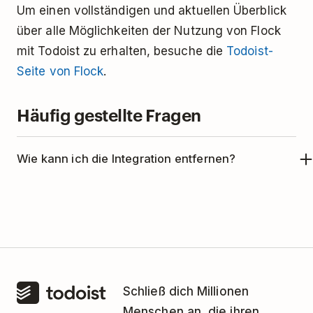
Um einen vollständigen und aktuellen Überblick
über alle Möglichkeiten der Nutzung von Flock
mit Todoist zu erhalten, besuche die
Todoist-
Seite von Flock
.
Häufig gestellte Fragen
Wie kann ich die Integration entfernen?
Wenn du Todoist nicht mehr mit Flock
verwenden möchtest, kannst du die Integration
folgendermaßen entfernen:
Melde dich bei
Flock
an
.
Klicke unten rechts auf
Apps
.
Schließ dich Millionen
Menschen an, die ihren