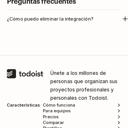
Preguntas frecuentes
¿Cómo puedo eliminar la integración?
Si ya no quieres utilizar Zendesk con Todoist, a
continuación te explicamos cómo eliminar la
integración de tu organización en Zendesk:
Debes ser administrador/a de tu
Únete a los millones de
organización en Zendesk para poder
personas que organizan sus
desinstalar integraciones.
proyectos profesionales y
personales con Todoist.
Abre la vista de administrador/a de tu
Características
Cómo funciona
organización en Zendesk.
Para equipos
Precios
En
Aplicaciones
, haz clic en
Administrar
.
Comparar