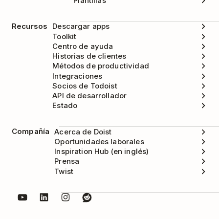
Plantillas
Ahora deberías estar en la vista
Mis
aplicaciones
. Pasa el cursor por encima del
Recursos
Descargar apps
icono de Todoist
y haz clic en el
icono de
Toolkit
Centro de ayuda
Configuración
.
Historias de clientes
Métodos de productividad
Selecciona
Desinstalar
.
Integraciones
Socios de Todoist
API de desarrollador
Estado
Compañía
Acerca de Doist
Oportunidades laborales
Inspiration Hub (en inglés)
Prensa
Twist