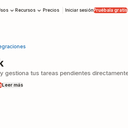
Usos
Recursos
Precios
Iniciar sesión
Pruébala gratis
tegraciones
k
y gestiona tus tareas pendientes directament
s
Leer más