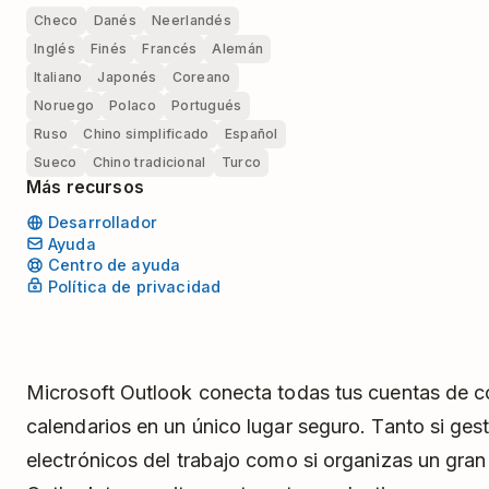
Checo
Danés
Neerlandés
Inglés
Finés
Francés
Alemán
Italiano
Japonés
Coreano
Noruego
Polaco
Portugués
Ruso
Chino simplificado
Español
Sueco
Chino tradicional
Turco
Más recursos
Desarrollador
Ayuda
Centro de ayuda
Política de privacidad
Microsoft Outlook conecta todas tus cuentas de co
calendarios en un único lugar seguro. Tanto si ges
electrónicos del trabajo como si organizas un gra