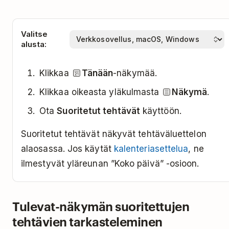
Valitse
alusta:
Klikkaa
Tänään
-näkymää.
Klikkaa oikeasta yläkulmasta
Näkymä
.
Ota
Suoritetut tehtävät
käyttöön.
Suoritetut tehtävät näkyvät tehtäväluettelon
alaosassa. Jos käytät
kalenteriasettelua
, ne
ilmestyvät yläreunan ”Koko päivä” -osioon.
Tulevat-näkymän suoritettujen
tehtävien tarkasteleminen