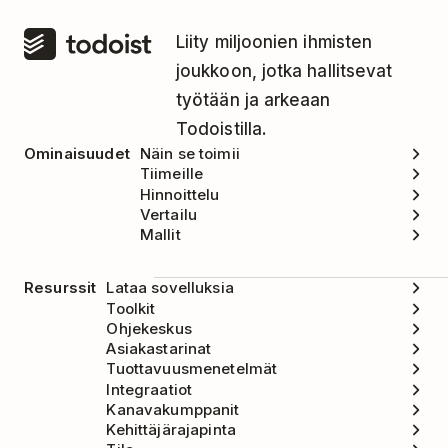
Liity miljoonien ihmisten
joukkoon, jotka hallitsevat
työtään ja arkeaan
Todoistilla.
Ominaisuudet
Näin se toimii
Tiimeille
Hinnoittelu
Vertailu
Mallit
Resurssit
Lataa sovelluksia
Toolkit
Ohjekeskus
Asiakastarinat
Tuottavuusmenetelmät
Integraatiot
Kanavakumppanit
Kehittäjärajapinta