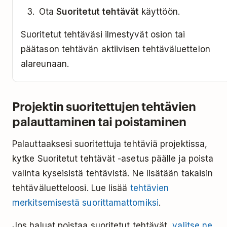
Ota
Suoritetut tehtävät
käyttöön.
Suoritetut tehtäväsi ilmestyvät osion tai
päätason tehtävän aktiivisen tehtäväluettelon
alareunaan.
Projektin suoritettujen tehtävien
palauttaminen tai poistaminen
Palauttaaksesi suoritettuja tehtäviä projektissa,
kytke Suoritetut tehtävät -asetus päälle ja poista
valinta kyseisistä tehtävistä. Ne lisätään takaisin
tehtäväluetteloosi. Lue lisää
tehtävien
merkitsemisestä suorittamattomiksi
.
Jos haluat poistaa suoritetut tehtävät,
valitse ne