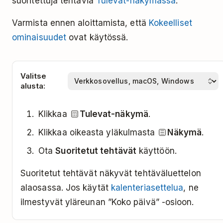
suoritettuja tehtäviä
Tulevat-näkymässä
:
Varmista ennen aloittamista, että
Kokeelliset
ominaisuudet
ovat käytössä.
Valitse
alusta:
Klikkaa
Tulevat-näkymä
.
Klikkaa oikeasta yläkulmasta
Näkymä
.
Ota
Suoritetut tehtävät
käyttöön.
Suoritetut tehtävät näkyvät tehtäväluettelon
alaosassa. Jos käytät
kalenteriasettelua
, ne
ilmestyvät yläreunan ”Koko päivä” -osioon.