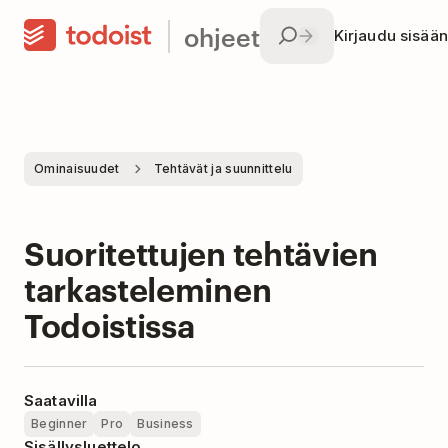
ohjeet
Kirjaudu sisään
Ominaisuudet
Tehtävät ja suunnittelu
Suoritettujen tehtävien
tarkasteleminen
Todoistissa
Saatavilla
Beginner
Pro
Business
Sisällysluettelo