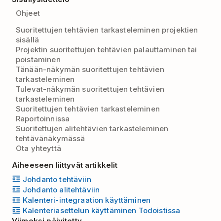
Ohjeet
Suoritettujen tehtävien tarkasteleminen projektien
sisällä
Projektin suoritettujen tehtävien palauttaminen tai
poistaminen
Tänään-näkymän suoritettujen tehtävien
tarkasteleminen
Tulevat-näkymän suoritettujen tehtävien
tarkasteleminen
Suoritettujen tehtävien tarkasteleminen
Raportoinnissa
Suoritettujen alitehtävien tarkasteleminen
tehtävänäkymässä
Ota yhteyttä
Aiheeseen liittyvät artikkelit
Johdanto tehtäviin
Johdanto alitehtäviin
Kalenteri-integraation käyttäminen
Kalenteriasettelun käyttäminen Todoistissa
Viimeksi päivitetty